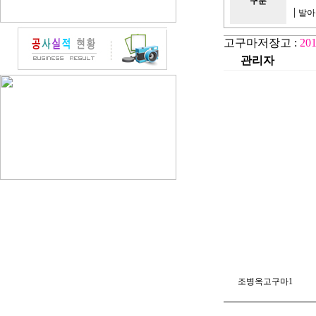
구분
|
발아
고구마저장고 :
2
관리자
조병옥고구마1