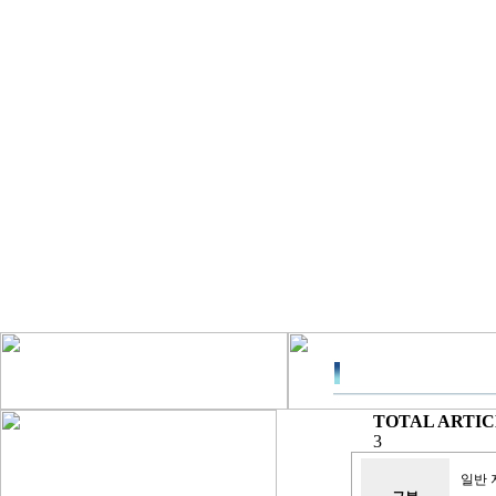
TOTAL ARTICL
3
일반